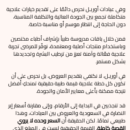
وفي عيادات أوريـل نحرص دائمًا على تقديم خيارات علاجية
متكاملة تجمع بين الجودة العالية والتكلفة المناسبة،
دون الحاجة إلى انتظار موسم أو مناسبة خاصة.
فمن خلال باقات مدروسة طبياً بإشراف أطباء مختصين
وباستخدام منتجات أصلية ومعتمدة، نوفّر للمرضى تجربة
علاجية فعّالة وآمنة تعزز من ترطيب البشرة وتجديدها
بشكل مستمر.
في أوريـل، لا نكتفي بتقديم العروض، بل نحرص على أن
تكون كل خطة علاجية قيمة طبية حقيقية تمنحكِ أفضل
نتيجة ممكنة بأعلى معايير الأمان والجودة.
قد تنجذبين في البداية إلى الأرقام، وإلى مقارنة أسعار إبر
النضارة في السعودية والعروض بين العيادات، وهذا
طبيعي تمامًا. لكن الحقيقة أن
السعر وحده لا يروي
القصة كاملة.
القيمة الحقيقية ليست في المبلغ الذي