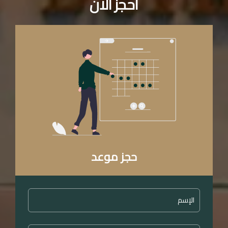
احجز الان
حجز
موعد