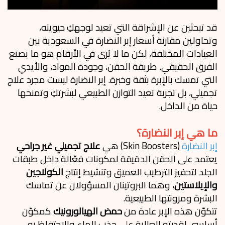
قد تبحثين عن الإشراقة التي تعيد لوجهكِ حيويته،
وتحاولين مقارنة أسعار إبر النضارة في السعودية بين
العيادات المختلفة، لكن ما لا يُرى في الأرقام هو ما يصنع
الفرق الحقيقي. طريقة الحقن، وجودة المواد، والأيدي
التي تمسك بالإبرة بثقة وخبرة. إبر النضارة ليست مجرد علاج
تجميلي، بل تجربة تعيد التوازن الطبيعي لبشرتكِ وتمنحها
حياة من الداخل.
ما هي إبر النضارة؟
إبر النضارة
(Skin Boosters) هي
علاج تجميلي غير جراحي
يعتمد على الحقن الدقيقة لمكونات فعّالة داخل طبقات
الجلد لتحفيز الترطيب العميق وتنشيط إنتاج
الكولاجين
والإيلاستين
، وهما البروتينان المسؤولان عن تماسك
البشرة ومرونتها الطبيعية.
تتكوّن هذه الإبر عادة من
حمض الهيالورونيك
كمكوّن
أساسي لقدرته العالية على جذب الماء والاحتفاظ به